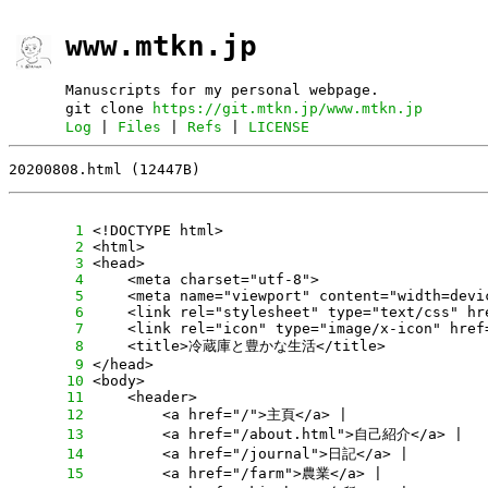
www.mtkn.jp
Manuscripts for my personal webpage.
git clone
https://git.mtkn.jp/www.mtkn.jp
Log
|
Files
|
Refs
|
LICENSE
20200808.html (12447B)
      1
      2
      3
      4
      5
      6
      7
      8
      9
     10
     11
     12
     13
     14
     15