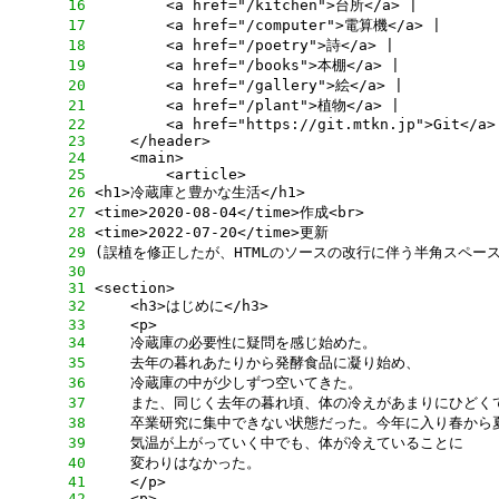
     16
     17
     18
     19
     20
     21
     22
     23
     24
     25
     26
     27
     28
     29
     30
     31
     32
     33
     34
     35
     36
     37
     38
     39
     40
     41
     42