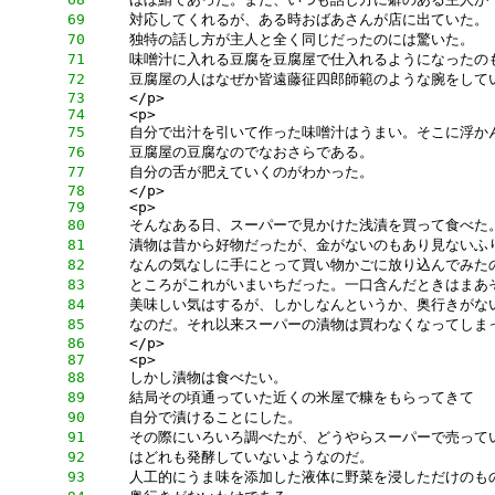
     69
     70
     71
     72
     73
     74
     75
     76
     77
     78
     79
     80
     81
     82
     83
     84
     85
     86
     87
     88
     89
     90
     91
     92
     93