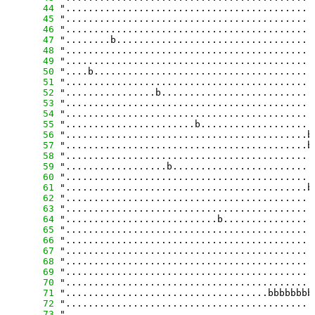
     44
     45
     46
     47
     48
     49
     50
     51
     52
     53
     54
     55
     56
     57
     58
     59
     60
     61
     62
     63
     64
     65
     66
     67
     68
     69
     70
     71
     72
     73