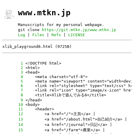
www.mtkn.jp
Manuscripts for my personal webpage.
git clone
https://git.mtkn.jp/www.mtkn.jp
Log
|
Files
|
Refs
|
LICENSE
xlib_playground6.html (9725B)
      1
      2
      3
      4
      5
      6
      7
      8
      9
     10
     11
     12
     13
     14
     15